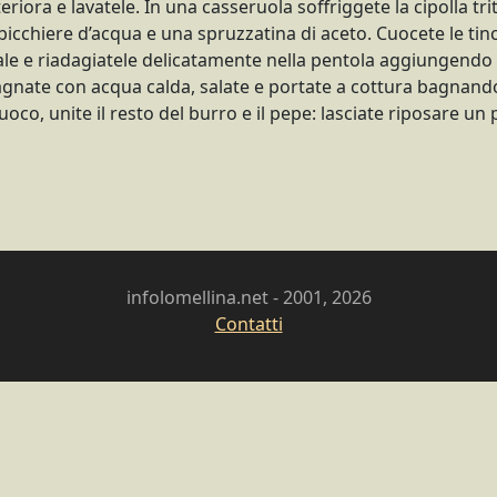
riora e lavatele. In una casseruola soffriggete la cipolla trita
icchiere d’acqua e una spruzzatina di aceto. Cuocete le tinch
trale e riadagiatele delicatamente nella pentola aggiungendo
 bagnate con acqua calda, salate e portate a cottura bagnan
 fuoco, unite il resto del burro e il pepe: lasciate riposare un 
infolomellina.net - 2001, 2026
Contatti